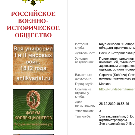
История
Клуб основан 9 ноября 
клуба:
обладает приличным з
Деятельность:
Военно-историческая р
Условия
Понимание принципов р
вступления:
помогать ей, готовнос
адекватным и серьезн
одежды, оружия и снар
Вакантные
Стрелок (Schütze) Связ
должности:
номера пулеметного ра
Город клуба:
Москва
Ссылка на
http://Frundsberg.kamer
страницу
клуба:
Дата
28.12.2010 19:58:46
регистрации:
Участников:
3
Тип клуба:
Это закрытый клуб. Вс
администратором.
Это видимый клуб. Его