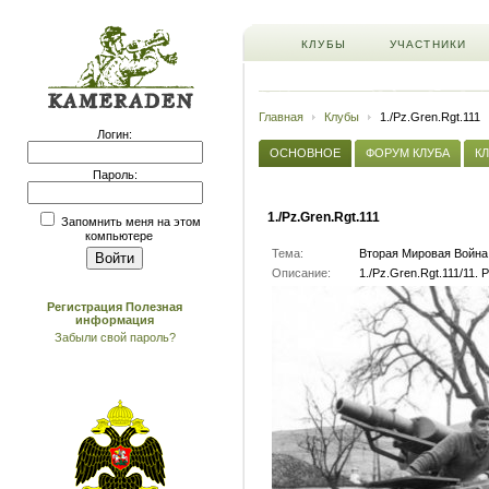
КЛУБЫ
УЧАСТНИКИ
Главная
Клубы
1./Pz.Gren.Rgt.111
Логин:
ОСНОВНОЕ
ФОРУМ КЛУБА
К
Пароль:
1./Pz.Gren.Rgt.111
Запомнить меня на этом
компьютере
Тема:
Вторая Мировая Война
Описание:
1./Pz.Gren.Rgt.111/11. 
Регистрация
Полезная
информация
Забыли свой пароль?