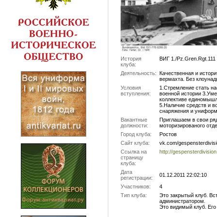
История
ВИГ 1./Pz.Gren.Rgt.111
клуба:
Деятельность:
Качественная и истори
вермахта. Без клоунады
Условия
1.Стремление стать на
вступления:
военной истории 3.Ум
коллективе единомышл
5.Наличие средств и 
снаряжения и униформ
Вакантные
Приглашаем в свои ря
должности:
моторизированого отдел
Город клуба:
Ростов
Сайт клуба:
vk.com/gespensterdivis
Ссылка на
http://gespensterdivisi
страницу
клуба:
Дата
01.12.2011 22:02:10
регистрации:
Участников:
4
Тип клуба:
Это закрытый клуб. Вс
администратором.
Это видимый клуб. Его