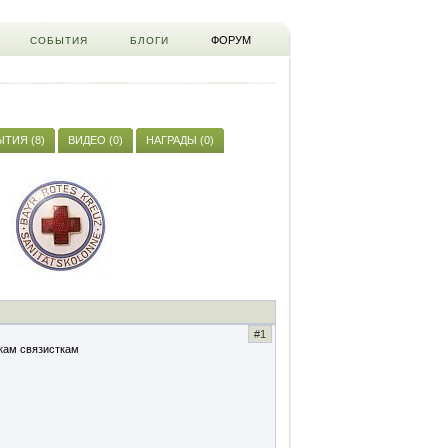
ФОРУМ
СОБЫТИЯ
БЛОГИ
ТИЯ (8)
ВИДЕО (0)
НАГРАДЫ (0)
#1
кам связисткам