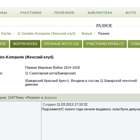
УБЫ
УЧАСТНИКИ
ПОЛЕЗНОЕ
БИБЛИОТЕКА
ФОТО
РАЗНОЕ
Клубы
11 Sanitäts-Kompanie (Женский клуб)
Форум
Разное
НОЕ
ФОРУМ КЛУБА
КЛУБНЫЕ ФОТО (16)
УЧАСТНИКИ КЛУБА (7)
СОБЫ
täts-Kompanie (Женский клуб)
Первая Мировая Война 1914-1918
е:
11 Санитарная рота(Баварская)
(Баварский Красный Крест). Входила в состав 11 Баварской пехотной
дивизии.
ов: 1347
Тема: «Разное» в
форуме
Создано:
11.03.2013 17:10:32
Подскажите!С кокого года начали выдавать зольтбухи девуш