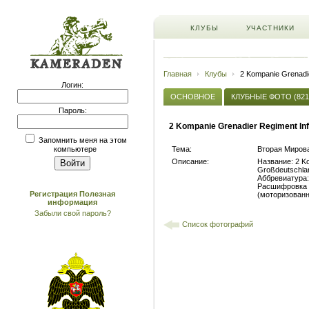
КЛУБЫ
УЧАСТНИКИ
Главная
Клубы
2 Kompanie Grenadie
Логин:
ОСНОВНОЕ
КЛУБНЫЕ ФОТО (821
Пароль:
2 Kompanie Grenadier Regiment Inf
Запомнить меня на этом
Тема:
Вторая Мирова
компьютере
Описание:
Название: 2 Ko
Großdeutschla
Аббревиатура:
Расшифровка (
Регистрация
Полезная
(моторизованн
информация
Забыли свой пароль?
Список фотографий