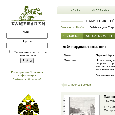
КЛУБЫ
УЧАСТНИКИ
ПАМЯТНИК ЛЕЙБ
Главная
Клубы
Лейб-гвардии Егерс
Логин:
ОСНОВНОЕ
ФОТОАЛЬБОМЪ ЕГЕР
Пароль:
Лейб-гвардии Егерский полк
Запомнить меня на этом
Тема:
Первая Миров
компьютере
Описание:
По-настоящем
Гвардии. Егер
имевшая знамя
восстановлено
Регистрация
Полезная
информация
В проекте - на
Забыли свой пароль?
Список альбомов
Памятни
Памятни
16.05.2
Фотогра