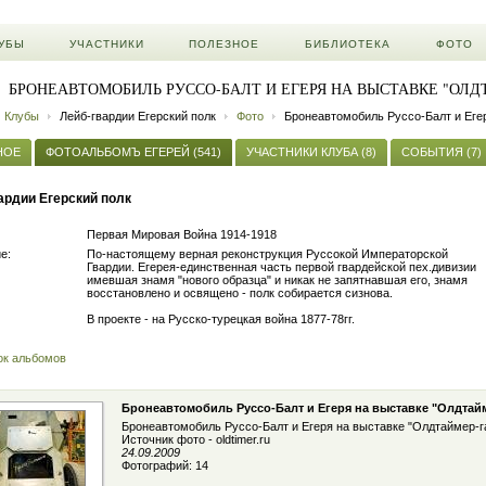
УБЫ
УЧАСТНИКИ
ПОЛЕЗНОЕ
БИБЛИОТЕКА
ФОТО
БРОНЕАВТОМОБИЛЬ РУССО-БАЛТ И ЕГЕРЯ НА ВЫСТАВКЕ "ОЛДТАЙ
Клубы
Лейб-гвардии Егерский полк
Фото
Бронеавтомобиль Руссо-Балт и Егер
НОЕ
ФОТОАЛЬБОМЪ ЕГЕРЕЙ (541)
УЧАСТНИКИ КЛУБА (8)
СОБЫТИЯ (7)
ардии Егерский полк
Первая Мировая Война 1914-1918
е:
По-настоящему верная реконструкция Руссокой Императорской
Гвардии. Егерея-единственная часть первой гвардейской пех.дивизии
имевшая знамя "нового образца" и никак не запятнавшая его, знамя
восстановлено и освящено - полк собирается сизнова.
В проекте - на Русско-турецкая война 1877-78гг.
ок альбомов
Бронеавтомобиль Руссо-Балт и Егеря на выставке "Олдтайме
Бронеавтомобиль Руссо-Балт и Егеря на выставке "Олдтаймер-га
Источник фото - oldtimer.ru
24.09.2009
Фотографий: 14