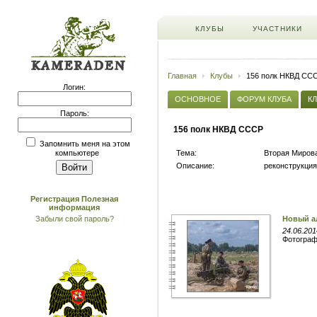
КЛУБЫ
УЧАСТНИКИ
Главная
Клубы
156 полк НКВД СС
Логин:
ОСНОВНОЕ
ФОРУМ КЛУБА
К
Пароль:
156 полк НКВД СССР
Запомнить меня на этом
Тема:
Вторая Мирова
компьютере
Описание:
реконструкци
Регистрация
Полезная
информация
Забыли свой пароль?
Новый а
24.06.201
Фотогра