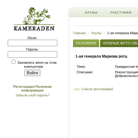
КЛУБЫ
УЧАСТНИКИ
Главная
Клубы
1-ая генерала Марк
Логин:
ОСНОВНОЕ
КЛУБНЫЕ ФОТО (38)
Пароль:
1-ая генерала Маркова рота.
Запомнить меня на этом
Тема:
Гражданская в
компьютере
Описание:
Реконструкци
Добровольчес
Регистрация
Полезная
Список фотографий
информация
Забыли свой пароль?