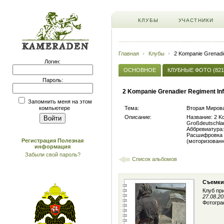
КЛУБЫ
УЧАСТНИКИ
Главная
Клубы
2 Kompanie Grenadie
Логин:
ОСНОВНОЕ
КЛУБНЫЕ ФОТО (821
Пароль:
2 Kompanie Grenadier Regiment Inf
Запомнить меня на этом
Тема:
Вторая Мирова
компьютере
Описание:
Название: 2 Ko
Großdeutschla
Аббревиатура:
Расшифровка (
Регистрация
Полезная
(моторизованн
информация
Забыли свой пароль?
Список альбомов
Съемки
Клуб пр
27.08.20
Фотогра