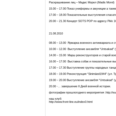
Раскрашивание лиц – Мадис Морел (Madis Morel)
15.00 – 17.00 Показ униформы и амуниции а такж
17.00 – 18.00 Показательные выступления спасат
20.00 – 21.30 Концерт SOTS POP по адресу Pikk 16
21.08.2010
08.00 – 13.00 Ярмарка военного антиквариата и ст
10.00 – 12.00 Выступление ансамбля “Untsakad” (у
14.00 – 15.00 Марш реконструкторов и старой вое
16.00 – 17.00 Выставка собак и показательные вы
17.00 – 17.30 Выступление группы народных танцев 
18.00 – 19.00 Реконструкция “Sinimäed1944” (ул. 
19.00 – 20.00 Выступление ансамбля “Untsakad” (
20.00 -… завершение II Дней военной истории.
фотографии прошлогоднего мероприятия :http://euge
наш клуб:
http://www.front-line.eu/index0.html