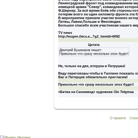
Ленинградский фронт под командованием мар
немецкой армии "Север", командовал которо
Ф.Шернер. За всё время боёв обе стороны по
потерям всего на один километр фронта эта 
В мероприятии приняли участие военно истори
Литвы, Лавии,Польши и Финляндии.
Большое спасибо всем участникам нашего мер
TV news
http://eugen.tlecs.e...?g2_itemId=6092
Цитата
Дмитрий Бушмаков пишет:
Прикольно что сразу несколько эпох будет!
Не, только на две, вторуха и Петрушка!
Веду переговоры чтобы в Таллине показать о
Вас и Питерцев обязательно пригласим!
Прикольно что сразу несколько эпох будет!
«Битва на Синимяэд» художник Ülo Telgmaa
О проекте
Спон