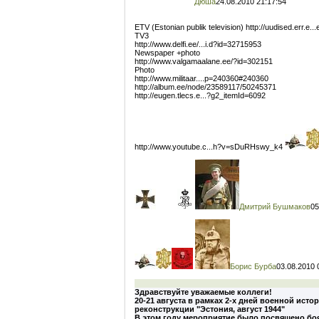
Дюша
24.08.2010 21:17:54
ETV (Estonian publik television) http://uudised.err.e
TV3
http://www.delfi.ee/...i.d?id=32715953
Newspaper +photo
http://www.valgamaalane.ee/?id=302151
Photo
http://www.militaar....p=240360#240360
http://album.ee/node/23589117/50245371
http://eugen.tlecs.e...?g2_itemId=6092
http://www.youtube.c...h?v=sDuRHswy_k4
Дмитрий Бушмаков
05
Борис Бурба
03.08.2010 
Здравствуйте уважаемые коллеги!
20-21 августа в рамках 2-х дней военной ис
реконструкции "Эстония, август 1944"
В этом году мероприятие было посвящено боям