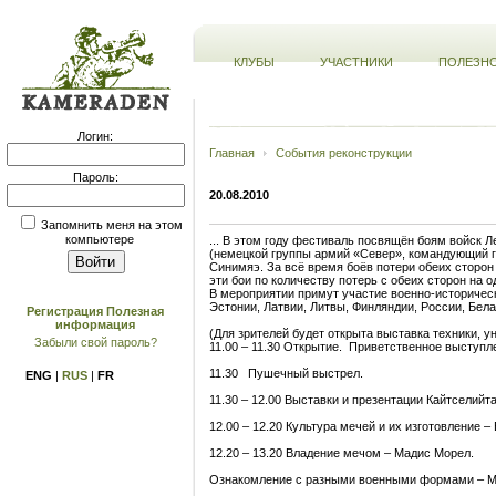
КЛУБЫ
УЧАСТНИКИ
ПОЛЕЗН
Логин:
Главная
События реконструкции
Пароль:
20.08.2010
Запомнить меня на этом
компьютере
... В этом году фестиваль посвящён боям войск 
(немецкой группы армий «Север», командующий ге
Синимяэ. За всё время боёв потери обеих сторон
эти бои по количеству потерь с обеих сторон на
В мероприятии примут участие военно-историчес
Эстонии, Латвии, Литвы, Финляндии, России, Бел
Регистрация
Полезная
информация
(Для зрителей будет открыта выставка техники, 
Забыли свой пароль?
11.00 – 11.30 Открытие. Приветственное выступл
11.30 Пушечный выстрел.
ENG
|
RUS
|
FR
11.30 – 12.00 Выставки и презентации Кайтселийт
12.00 – 12.20 Культура мечей и их изготовление –
12.20 – 13.20 Владение мечом – Мадис Морел.
Ознакомление с разными военными формами – М