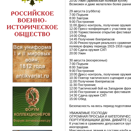
20:00 Ужин (армейская полевая кухня)
Возможен и даже желателен более ранний
29 августа (суббота)
7:00 Подъем
8:00 Завтрак
9:00 Построение
11:00 Дресс-контроль, получение оружи
12.00 Пресс-конференция с участием ор
13.00 Торжественное открытие фестивал
14:00 Обед
14:45 Получение боеприпасов
15.00 Реконструкция реального сражени
полевую форму периода 1915-1916 годо
17:00 Сдача оружия СХП
20:00 Ужин
30 августа (воскресенье)
7:00 Подъем
8:00 Завтрак
9:00 Построение
10:00 Дресс-контроль, получение оружи
10:30 Повтор тактического сценария и 
11:00 Получение боеприпасов
11:30 Построение
12:00 Тактический бой на Западном фро
14:00 Построение и закрытие фестиваля
14:30 Сдача оружия СХП
15:00 Обед
Безопасность на весь период подготовк
УВАЖАЕМЫЕ ГОСПОДА!
ОГРОМНАЯ ПРОСЬБА И КАТЕГОРИЧЕС
ПОРТУПЕИ/ШАШКИ ДОМА. ДАВАЙТЕ 
К участию в сражениях допускаются груп
иногородние.
Максимальные звания в составе клуба не