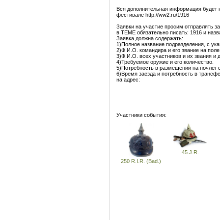
Вся дополнительная информация будет на
фестивале http://ww2.ru/1916
Заявки на участие просим отправлять з
в ТЕМЕ обязательно писать: 1916 и наз
Заявка должна содержать:
1)Полное название подразделения, с ук
2)Ф.И.О. командира и его звание на пол
3)Ф.И.О. всех участников и их звания и 
4)Требуемое оружие и его количество.
5)Потребность в размещении на ночлег 
6)Время заезда и потребность в трансфе
на адрес:
Участники события:
45.J.R.
250 R.I.R. (Bad.)