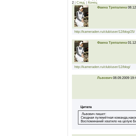
2
|
След.
|
Конец
Фаина Трепалина
08.12
http://kameraden.ru/club/user/12/blog/25/
Фаина Трепалина
01.12
http://kameraden.ru/club/user/12/blog/
Львович
08.09.2009 19:
Цитата
Львович пишет:
Сводная пулемётная команда,након
Воспоминаний хватило на целую Бо