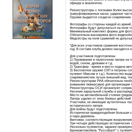
офицер и аналогично.
Реконструкторы с погонами более высок
(камуфлированные каски, ударные части 
Оружие выдается согдасно снаряжению 
Фотографы со стороны каждой из армий 
Фотографы будут допускаться на поле то
Минимальный комплект формы для фотогр
Обязательна маскировка фото-видеообо
Медсёстры на поля сражений не допуска
*Для всех участников сражения восточно
год. В составе клуба должно находится 
Для участников подготовлены:
1) Проживание в палаточном лагере на 
водой, сеном, дровами и т.д.
2) Трансфер - время и место подачи авт
3) Бесплатное оружие СХП и патроны сог
пулемет Максим и т.д.). Количество вы
снаряжения(чем лучше внешний вид, тем
Реконструкторам РИА обязательно необх
кожаными люверсами) для организации п
Реконструкторы ОСИ организуют соприка
Несение караульной службы и распоряд
Место на автомобильной стоянке (рядом
Лагерь удален от зоны боевых действий 
Участники, не имеющие аутентичных пал
исторического лагеря.
Для войны будут подготовлены:
Исторически правдоподобная большая си
и пара деревень.
Винтовки, соответствующие вооружению
Три-четыре действующих исторических 
Несколько пулеметов, заранее провере
Бронеавтомобиль "РуссоБалт" с пулемё