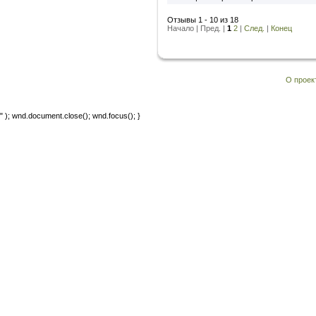
Отзывы 1 - 10 из 18
Начало | Пред. |
1
2
|
След.
|
Конец
О проек
" ); wnd.document.close(); wnd.focus(); }