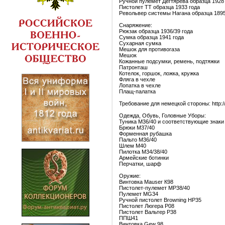
Ручной пулемет Дегтярева образца 1928
Пистолет ТТ образца 1933 года
Револьвер системы Нагана образца 1895
Снаряжение:
Рюкзак образца 1936/39 года
Сумка образца 1941 года
Сухарная сумка
Мешок для противогаза
Мешок
Кожанные подсумки, ремень, подтяжки
Патронташ
Котелок, горшок, ложка, кружка
Фляга в чехле
Лопатка в чехле
Плащ-палатка
Требование для немецкой стороны: http
Одежда, Обувь, Головные Уборы:
Туника M36/40 и соотв
Брюки M
Форменна
Пальто M
Шлем 
Пилотка 
Армейские ботинки
Перчатки, шарф
Оружие:
Винтовка Mauser К98
Пистолет-пулемет MP38/40
Пулемет MG34
Ручной пистолет Browning HP35
Пистолет Люгера P08
Пистолет Вальтер P38
ППШ41
Винтовка Gew 98