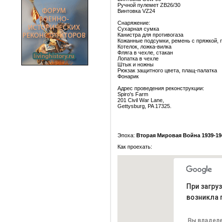
Ручной пулемет ZB26/30
Винтовка VZ24
Снаряжение:
Сухарная сумка
Канистра для противогаза
Кожанные подсумки, ремень с пряжкой, 
Котелок, ложка-вилка
Фляга в чехле, стакан
Лопатка в чехле
Штык и ножны
Рюкзак защитного цвета, плащ-палатка
Фонарик
Адрес проведения реконструкции:
Spiro's Farm
201 Civil War Lane,
Gettysburg, PA 17325.
Эпоха:
Вторая Мировая Война 1939-19
Как проехать:
При загру
возникла 
Вы владеле