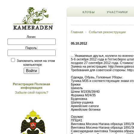
КЛУБЫ
УЧАСТНИКИ
Главная
События реконструкции
Логин:
05.10.2012
Пароль:
... Уважаемые друзья, коллеги по военн
5-6 октября 2012 года в Геттисберге шт
Запомнить меня на этом
позднее 27 сентября 2012 года. Стоимос
компьютере
Заявка на регистрацию: http://www.gate
Требования для советской стороны: http
Одежда, Обувь, Головные Уборы:
Туника M35 и соответ
Регистрация
Полезная
Брю
информация
Шин
Шлем M193
Забыли свой пароль?
Фуражка 
Буден
Шапка-ущанка
Армейские сапоги
Армейские ботинки
Оружие:
ППШ41
Винтовка Мосина-Нагана образца 1891/3
Винтовка Мосина-Нагана образца 1891/3
Самозарядная винтовка Токарева образц