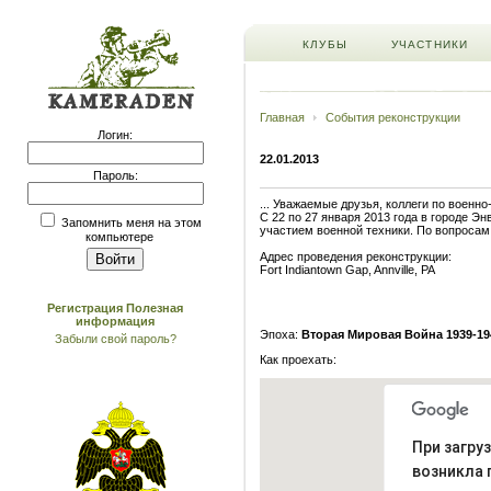
КЛУБЫ
УЧАСТНИКИ
Главная
События реконструкции
Логин:
22.01.2013
Пароль:
... Уважаемые друзья, коллеги по военн
С 22 по 27 января 2013 года в городе 
Запомнить меня на этом
участием военной техники. По вопросам
компьютере
Адрес проведения реконструкции:
Fort Indiantown Gap, Annville, PA
Регистрация
Полезная
информация
Эпоха:
Вторая Мировая Война 1939-19
Забыли свой пароль?
Как проехать:
При загру
возникла 