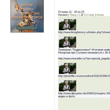
Отзывы 11 - 20 из 23
Начало
|
Пред.
|
1
2
3
|
След.
|
Конец
http://www.livinghistory.ru//index.php?sho
Телеканал "Подмосковье"-Итоговая инф
Репортаж про Ступино начинается с 35-
http://www.mosobltv.ru/?an=special_page&
http://photofile.ru/users/wford/150232396/
http://www.djkrypton.de/2009/11/stupino-20
видео и фото