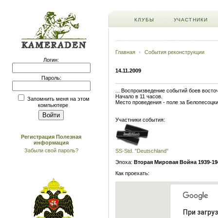
КЛУБЫ
УЧАСТНИКИ
Главная
События реконструкции
Логин:
14.11.2009
Пароль:
... Воспроизведение событий боев восто
Начало в 11 часов.
Запомнить меня на этом
Место проведения - поле за Белопесоцки
компьютере
Участники события:
Регистрация
Полезная
информация
Забыли свой пароль?
SS-Std. "Deutschland"
Эпоха:
Вторая Мировая Война 1939-19
Как проехать:
При загру