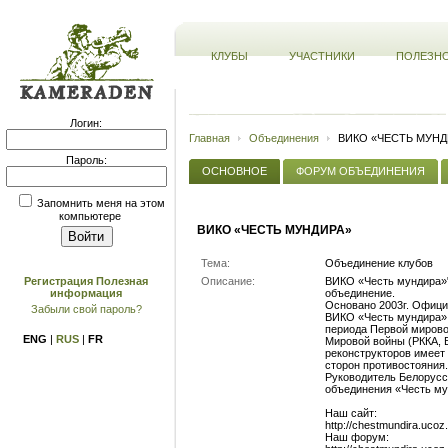
КЛУБЫ
УЧАСТНИКИ
ПОЛЕЗН
Логин:
Главная
Объединения
ВИКО «ЧЕСТЬ МУНД
Пароль:
ОСНОВНОЕ
ФОРУМ ОБЪЕДИНЕНИЯ
Запомнить меня на этом
компьютере
ВИКО «ЧЕСТЬ МУНДИРА»
Тема:
Объединение клубов
Описание:
ВИКО «Честь мундира»"
Регистрация
Полезная
объединение.
информация
Основано 2003г. Офици
Забыли свой пароль?
ВИКО «Честь мундира» 
периода Первой мирово
ENG
|
RUS
|
FR
Мировой войны (РККА, 
реконструкторов имеет
сторон противостояния.
Руководитель Белорусс
объединения «Честь му
Наш сайт:
http://chestmundira.ucoz
Наш форум: