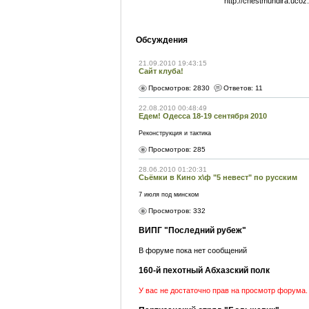
http://chestmundira.ucoz.
Обсуждения
21.09.2010 19:43:15
Сайт клуба!
Просмотров
: 2830
Ответов
: 11
22.08.2010 00:48:49
Едем! Одесса 18-19 сентября 2010
Реконструкция и тактика
Просмотров
: 285
28.06.2010 01:20:31
Сьёмки в Кино х\ф "5 невест" по русским
7 июля под минском
Просмотров
: 332
ВИПГ "Последний рубеж"
В форуме пока нет сообщений
160-й пехотный Абхазский полк
У вас не достаточно прав на просмотр форума.