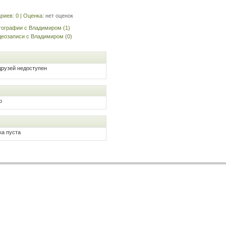
иев: 0 | Оценка:
нет оценок
ографии с Владимиром (1)
еозаписи с Владимиром (0)
друзей недоступен
о
ка пуста