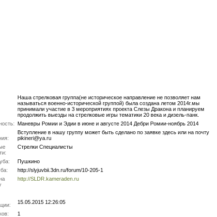
Наша стрелковая группа(не историческое направление не позволяет нам
называться военно-исторической группой) была создана летом 2014г.мы
принимали участие в 3 мероприятиях проекта Слезы Дракона и планируем
продолжить выезды на стрелковые игры тематики 20 века и дизель-панк.
ность:
Маневры Ромии и Эдии в июне и августе 2014 Дебри Ромии-ноябрь 2014
Вступление в нашу группу может быть сделано по заявке здесь или на почту
ния:
pikineri@ya.ru
ые
Стрелки Специалисты
ти:
уба:
Пушкино
ба:
http://slyjuvbii.3dn.ru/forum/10-205-1
на
http://SLDR.kameraden.ru
у
15.05.2015 12:26:05
ции:
ков:
1