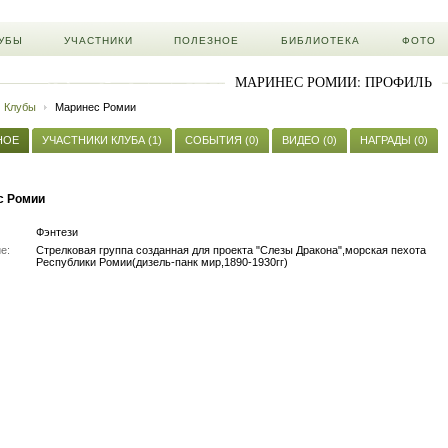
УБЫ
УЧАСТНИКИ
ПОЛЕЗНОЕ
БИБЛИОТЕКА
ФОТО
МАРИНЕС РОМИИ: ПРОФИЛЬ
Клубы
Маринес Ромии
НОЕ
УЧАСТНИКИ КЛУБА (1)
СОБЫТИЯ (0)
ВИДЕО (0)
НАГРАДЫ (0)
с Ромии
Фэнтези
е:
Стрелковая группа созданная для проекта "Слезы Дракона",морская пехота
Республики Ромии(дизель-панк мир,1890-1930гг)