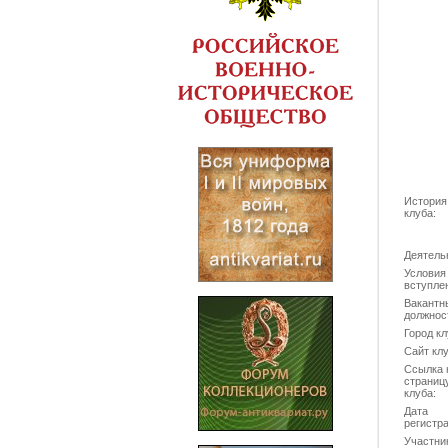
История
клуба:
Деятель
Условия
вступле
Вакантн
должнос
Город кл
Сайт клу
Ссылка 
страниц
клуба:
Дата
регистра
Участни