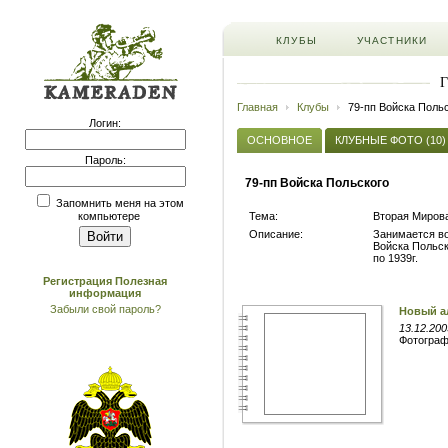
КЛУБЫ
УЧАСТНИКИ
Г
Главная
Клубы
79-пп Войска Поль
Логин:
ОСНОВНОЕ
КЛУБНЫЕ ФОТО (10)
Пароль:
79-пп Войска Польского
Запомнить меня на этом
Тема:
Вторая Мирова
компьютере
Описание:
Занимается во
Войска Польск
по 1939г.
Регистрация
Полезная
информация
Забыли свой пароль?
Новый а
13.12.200
Фотогра