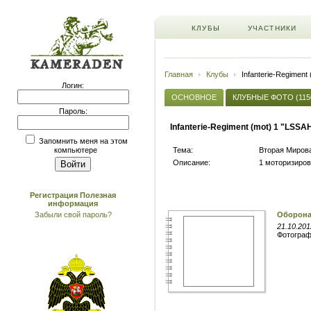
КЛУБЫ
УЧАСТНИКИ
Главная
Клубы
Infanterie-Regiment
Логин:
ОСНОВНОЕ
КЛУБНЫЕ ФОТО (115
Пароль:
Infanterie-Regiment (mot) 1 "LSSA
Запомнить меня на этом
Тема:
Вторая Мирова
компьютере
Описание:
1 моторизиро
Регистрация
Полезная
информация
Забыли свой пароль?
Оборона 
21.10.201
Фотогра