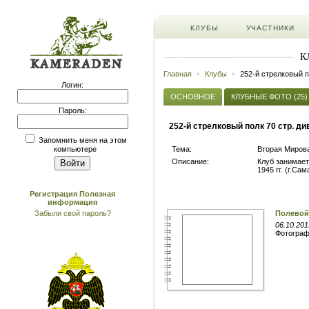
КЛУБЫ
УЧАСТНИКИ
К
Главная
Клубы
252-й стрелковый п
Логин:
ОСНОВНОЕ
КЛУБНЫЕ ФОТО (25)
Пароль:
252-й стрелковый полк 70 стр. д
Запомнить меня на этом
Тема:
Вторая Мирова
компьютере
Описание:
Клуб занимает
1945 гг. (г.Сам
Регистрация
Полезная
информация
Забыли свой пароль?
Полевой 
06.10.201
Фотогра