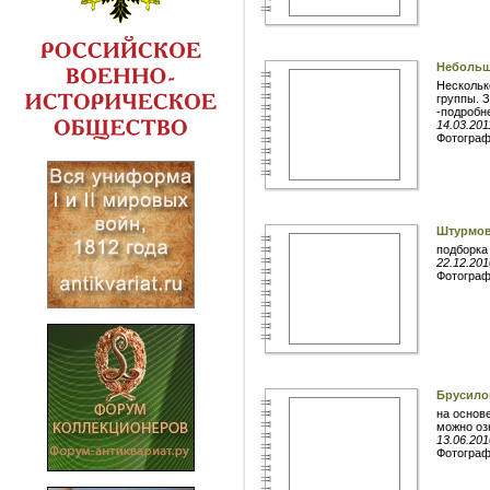
Небольш
Нескольк
группы. 
-подробне
14.03.201
Фотогра
Штурмов
подборка
22.12.201
Фотогра
Брусило
на основ
можно озн
13.06.201
Фотогра