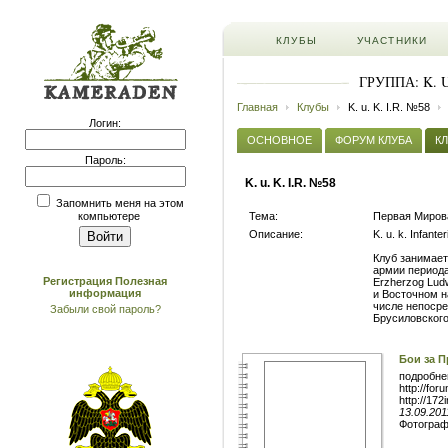
КЛУБЫ
УЧАСТНИКИ
ГРУППА: K. 
Главная
Клубы
K. u. K. I.R. №58
Логин:
ОСНОВНОЕ
ФОРУМ КЛУБА
КЛ
Пароль:
K. u. K. I.R. №58
Запомнить меня на этом
Тема:
Первая Миров
компьютере
Описание:
K. u. k. Infant
Клуб занимает
армии периода 
Регистрация
Полезная
Erzherzog Lud
информация
и Восточном н
числе непосре
Забыли свой пароль?
Брусиловског
Бои за П
подробне
http://fo
http://172
13.09.201
Фотогра