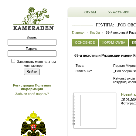
КЛУБЫ
УЧАСТНИКИ
ГРУППА: ,,POD OB
Главная
Клубы
69-й пехотный Ряз
Логин:
ОСНОВНОЕ
ФОРУМ КЛУБА
К
Пароль:
69-й пехотный Рязанский имени 
Запомнить меня на этом
Тема:
Первая Миров
компьютере
Описание:
,,Pod obcymi s
Rekonstrukcja 
rosyjskiej w o
Регистрация
Полезная
информация
Забыли свой пароль?
Новый а
15.06.200
Фотогра