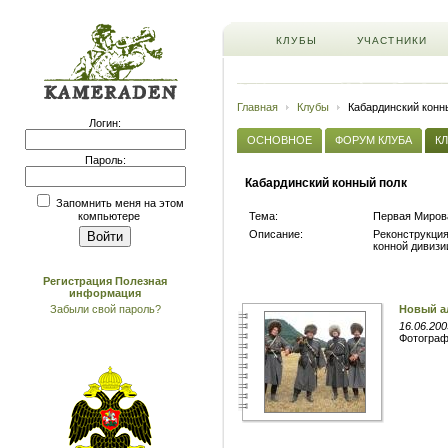
КЛУБЫ
УЧАСТНИКИ
Главная
Клубы
Кабардинский конн
Логин:
ОСНОВНОЕ
ФОРУМ КЛУБА
К
Пароль:
Кабардинский конный полк
Запомнить меня на этом
Тема:
Первая Миров
компьютере
Описание:
Реконструкция
конной дивизи
Регистрация
Полезная
информация
Забыли свой пароль?
Новый а
16.06.200
Фотогра