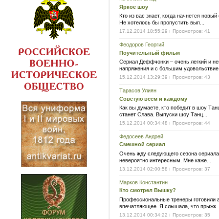
Яркое шоу
Кто из вас знает, когда начнется новы
Не хотелось бы пропустить вып...
17.12.2014 18:55:29
Просмотров: 41
|
Феодоров Георгий
Поучительный фильм
Сериал Деффчонки – очень легкий и не
напряжения и с большим удовольствие.
15.12.2014 13:29:39
Просмотров: 43
|
Тарасов Улиян
Советую всем и каждому
Как вы думаете, кто победит в шоу Та
станет Слава. Выпуски шоу Танц...
15.12.2014 00:34:48
Просмотров: 44
|
Федосеев Андрей
Смешной сериал
Очень жду следующего сезона сериала
невероятно интересным. Мне каже...
13.12.2014 02:00:58
Просмотров: 37
|
Марков Константин
Кто смотрел Вышку?
Профессиональные тренеры готовили 
впечатляющее. Я слышала, что прыжк..
13.12.2014 00:34:22
Просмотров: 35
|