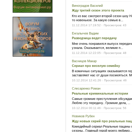
Виноградов Василий
Жду третий сезон этого проекта
Кто из вас смотрел второй сезон шоу 
то новенькое. За какую семью в...
11.12.2014 17:19:52
Просмотров: 43
|
Енгалычев Вадим
Разведчица ведет передачу
Мне очень понравился выпуск передачи
узнала. Оказывается, великие п...
11.12.2014 12:22:05
Просмотров: 48
|
Васницов Макар
Сериал про веселую семейку
В комичных ситуациях оказываются ге
заставляют нас от души посмеяться. Мо
10.12.2014 12:41:26
Просмотров: 46
|
Слесаренко Роман
Реальные криминальные истории
Самые громкие преступления обсуждаю
Люблю эту передачу.. Громкие дела, ...
10.12.2014 00:11:46
Просмотров: 56
|
Новиков Рубен
Жду новых серий про реальных па
Комедийный сериал Реальные пацаны с
сезоны.. Главный герой моего любимо..