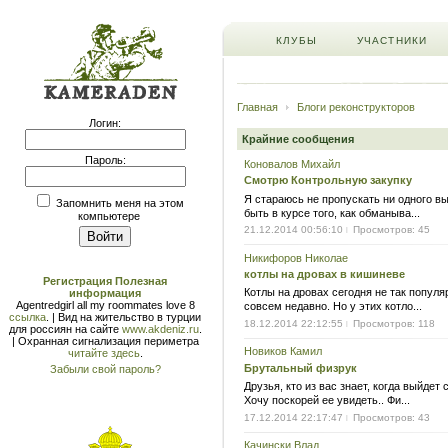
КЛУБЫ
УЧАСТНИКИ
Главная
Блоги реконструкторов
Логин:
Крайние сообщения
Пароль:
Коновалов Михайл
Смотрю Контрольную закупку
Я стараюсь не пропускать ни одного вы
Запомнить меня на этом
быть в курсе того, как обманыва...
компьютере
21.12.2014 00:56:10
Просмотров: 45
|
Никифоров Николае
котлы на дровах в кишиневе
Регистрация
Полезная
Котлы на дровах сегодня не так попул
информация
Agentredgirl all my roommates love 8
совсем недавно. Но у этих котло...
ссылка
. | Вид на жительство в турции
18.12.2014 22:12:55
Просмотров: 118
|
для россиян на сайте
www.akdeniz.ru
.
| Охранная сигнализация периметра
Новиков Камил
читайте здесь
.
Брутальный физрук
Забыли свой пароль?
Друзья, кто из вас знает, когда выйде
Хочу поскорей ее увидеть.. Фи...
17.12.2014 22:17:47
Просмотров: 43
|
Качински Влад