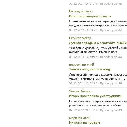
09.12.2014 14:57:44
Просмотров: 48
|
Васницов Павел
Интересен каждый выпуск
Очень интересна мне передача Военная
государственные интриги и политическа
08.12.2014 16:29:27
Просмотров: 44
|
Рериков Макар
Лучшая передача о взаимоотношени
Уже давно доказано, что мужской и жен
сильно отличаются. Именно на э...
08.12.2014 10:59:16
Просмотров: 44
|
Воробей Евгений
Тяжело танцевать на льду
Ледниковый период в каждом новом сез
удался, смотреть выпуски очень инт...
07.12.2014 23:53:36
Просмотров: 36
|
Зинцов Феодор
Игорь Прокопенко умеет удивить
На глобальные вопросы отвечает прог
развеивает многие мифы и сообща...
07.12.2014 20:51:41
Просмотров: 43
|
Маринов Иван
Интриги на проекте