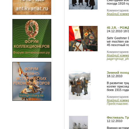
Ежегодный вое
похода 1918 го
Комментариев
Крайний комм
45 J.R. - РОЖ
24.12.2010 18:
Sehr Geehrter 
wir mochten sie
45 пехотный п
Комментариев
Крайний комм
page=group_ph.
Зимний поход
18.12.2010
В развитие тр
коллег присое
боев 1915 год
Комментариев
Крайний комм
Представляю 
Фестиваль Тр
12.12.2010
Военно-истори