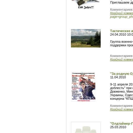
Приглашаем др
Комментариев
Крайний комм
page=group_pho
Тактические 
24.04.2010 10:
Группа военно
поддержки про
Комментариев
Крайний комм
"За родную О
11.04.2010
9-11 апреля 2
доблесть” при
Довженко, Мин
Украины, Одес
концерна “КПШ
Комментариев
Крайний комм
"Олдтаймер-Г
25.03.2010