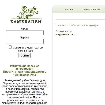
КЛУБЫ
УЧАСТНИКИ
Главная
События реконструкции
Логин:
Скрыть карту
загрузка карты...
Пароль:
Запомнить меня на этом
компьютере
Регистрация
Полезная
информация
Проститутки и индивидуалки в
Черниковке Уфа
Ранее данный район был городом
Черниковск, но после указа данный
город расформировали на три района,
а после чего данный город стал
просто северной частью
Уфы
, в
которую входит Орджоникидзевский и
Калининский район. После
промышленного строительства
Черниковку начали заселять рабочие