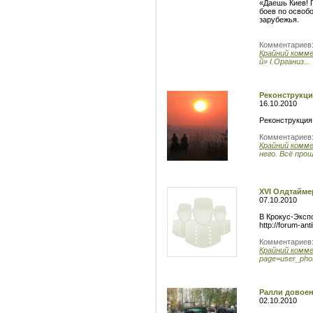
«Даешь Киев! 
боев по освоб
зарубежья.
Комментариев
Крайний комм
й» I.Организ...
Реконструкц
16.10.2010
Реконструкция
Комментариев
Крайний комм
него. Всё прош
XVI Олдтайме
07.10.2010
В Крокус-Экспо
http://forum-an
Комментариев
Крайний комм
page=user_phot
Ралли довое
02.10.2010