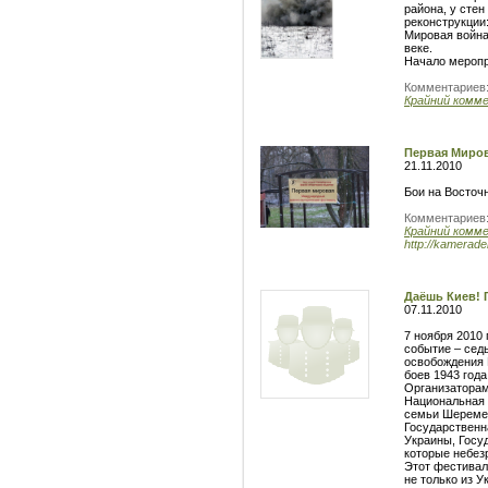
района, у сте
реконструкции
Мировая война
веке.
Начало меропри
Комментариев
Крайний комм
Первая Миров
21.11.2010
Бои на Восточ
Комментариев
Крайний комм
http://kameraden
Даёшь Киев! Г
07.11.2010
7 ноября 2010 
событие – сед
освобождения 
боев 1943 год
Организаторам
Национальная 
семьи Шеремет
Государственн
Украины, Госу
которые небез
Этот фестивал
не только из У