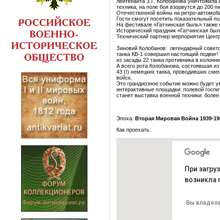
лейтенанта З.Г. Колобанова уничтожила 
техника, на поле боя взорвутся до 200 
Отечественной войны на ретро-автомоб
Гости смогут посетить показательный по
На фестивале «Гатчинская быль» также 
Исторический праздник «Гатчинская был
Технический партнер мерпориятия Центр
Зиновий Колобанов: легендарный советск
танка КВ-1 совершил настоящий подвиг!
из засады 22 танка противника в колонне
А всего рота Колобанова, состоявшая и
43 (!) немецких танка, проводивших сме
войск.
Это грандиозное событие можно будет у
интерактивные площадки: полевой госпи
станет выставка военной техники: более
Эпоха:
Вторая Мировая Война 1939-19
Как проехать:
При загру
возникла 
Вы владеле