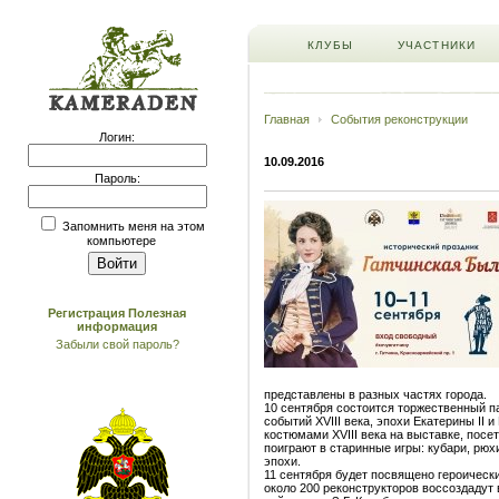
КЛУБЫ
УЧАСТНИКИ
Главная
События реконструкции
Логин:
10.09.2016
Пароль:
Запомнить меня на этом
компьютере
Регистрация
Полезная
информация
Забыли свой пароль?
представлены в разных частях города.
10 сентября состоится торжественный па
событий XVIII века, эпохи Екатерины II 
костюмами XVIII века на выставке, посе
поиграют в старинные игры: кубари, рюх
эпохи.
11 сентября будет посвящено героически
около 200 реконструкторов воссоздадут 