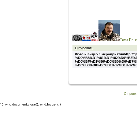
Тима Пите
Цитировать
Фото и видео с мероприятияhttp://ga
%D0%B8%D1%81%D1%82%D0%BE%
%D0%BF%D1%80%D0%B0%D0%B7%
%D0%B3%D0%B0%D1%82%D1%87%
О проек
" ); wnd.document.close(); wnd.focus(); }