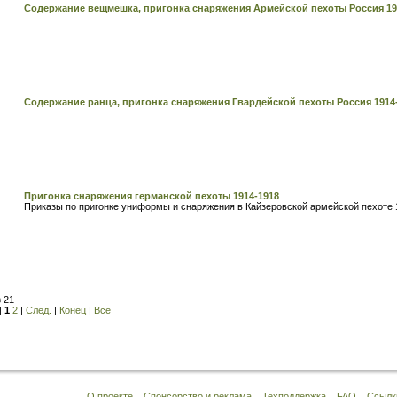
Содержание вещмешка, пригонка снаряжения Армейской пехоты Россия 19
Содержание ранца, пригонка снаряжения Гвардейской пехоты Россия 1914
Пригонка снаряжения германской пехоты 1914-1918
Приказы по пригонке униформы и снаряжения в Кайзеровской армейской пехоте 
з 21
|
1
2
|
След.
|
Конец
|
Все
О проекте
Спонсорство и реклама
Техподдержка
FAQ
Ссылк