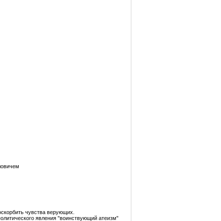
ловичем
 оскорбить чувства верующих.
политического явления "воинствующий атеизм"